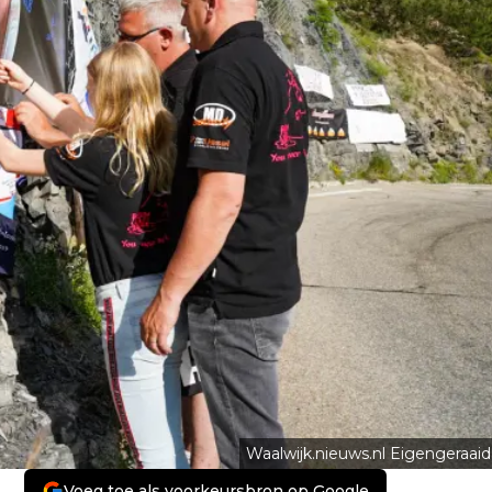
Waalwijk.nieuws.nl Eigengeraaid
Voeg toe als voorkeursbron op Google