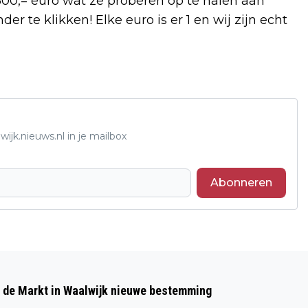
00,= euro wat ze proberen op te halen aan
r te klikken! Elke euro is er 1 en wij zijn echt
ijk.nieuws.nl in je mailbox
Abonneren
Volgend artikel
VRACHTWAGEN UITGEBRAND BIJ
p de Markt in Waalwijk nieuwe bestemming
BEDRIJF AAN DE INDUSTRIEWEG