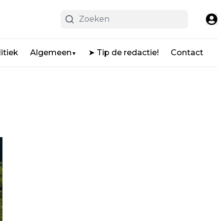
itiek
Algemeen
➤ Tip de redactie!
Contact
▼