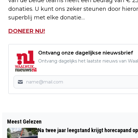
van de beide teams heeft een bedrag van € 25
donaties. U kunt ons zeker steunen door hieronde
superblij met elke donatie…
DONEER NU!
Ontvang onze dagelijkse nieuwsbrief
Ontvang dagelijks het laatste nieuws van Waalw
Vorig artikel
Meest Gelezen
THEATER DE LEEST: WIN EEN FORMULE
Na twee jaar leegstand krijgt horecapand o
1-RITJE DOOR WAALWIJK!