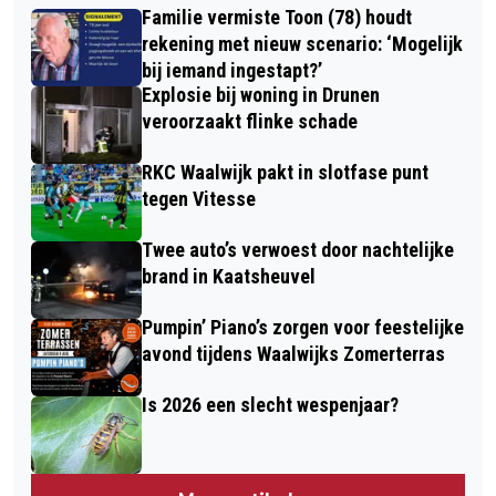
Familie vermiste Toon (78) houdt
rekening met nieuw scenario: ‘Mogelijk
bij iemand ingestapt?’
Explosie bij woning in Drunen
veroorzaakt flinke schade
RKC Waalwijk pakt in slotfase punt
tegen Vitesse
Twee auto’s verwoest door nachtelijke
brand in Kaatsheuvel
Pumpin’ Piano’s zorgen voor feestelijke
avond tijdens Waalwijks Zomerterras
Is 2026 een slecht wespenjaar?