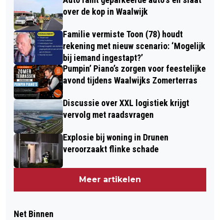
over de kop in Waalwijk
Familie vermiste Toon (78) houdt
rekening met nieuw scenario: ‘Mogelijk
bij iemand ingestapt?’
Pumpin’ Piano’s zorgen voor feestelijke
avond tijdens Waalwijks Zomerterras
Discussie over XXL logistiek krijgt
vervolg met raadsvragen
Explosie bij woning in Drunen
veroorzaakt flinke schade
Meer artikelen
Net Binnen