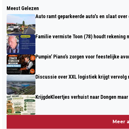
Vorig artikel
Meest Gelezen
WSC MOET HET DOEN MET ÉÉN PUNTJE
Auto ramt geparkeerde auto's en slaat over 
Familie vermiste Toon (78) houdt rekening m
Pumpin’ Piano’s zorgen voor feestelijke av
Discussie over XXL logistiek krijgt vervol
KrijgdeKleertjes verhuist naar Dongen maar
Meer a