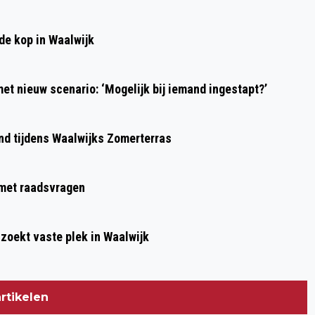
Volgend artikel
PENALTY BESLIST R.W.B. – BAVEL
de kop in Waalwijk
et nieuw scenario: ‘Mogelijk bij iemand ingestapt?’
ond tijdens Waalwijks Zomerterras
g met raadsvragen
 zoekt vaste plek in Waalwijk
rtikelen