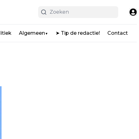
itiek
Algemeen
➤ Tip de redactie!
Contact
▼