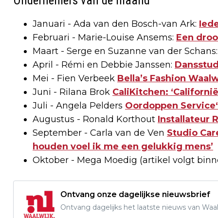
Ondernemers van de maand
Januari - Ada van den Bosch-van Ark:
Iede
Februari - Marie-Louise Ansems:
Een droo
Maart - Serge en Suzanne van der Schans
April - Rémi en Debbie Janssen:
Dansstudi
Mei - Fien Verbeek
Bella’s Fashion Waal
Juni - Rilana Brok
CaliKitchen: ‘Californi
Juli - Angela Pelders
Oordoppen Service‘i
Augustus - Ronald Korthout
Installateur
September - Carla van de Ven
Studio Care
houden voel ik me een gelukkig mens’
Oktober - Mega Moedig (artikel volgt binn
Ontvang onze dagelijkse nieuwsbrief
Ontvang dagelijks het laatste nieuws van Waalw