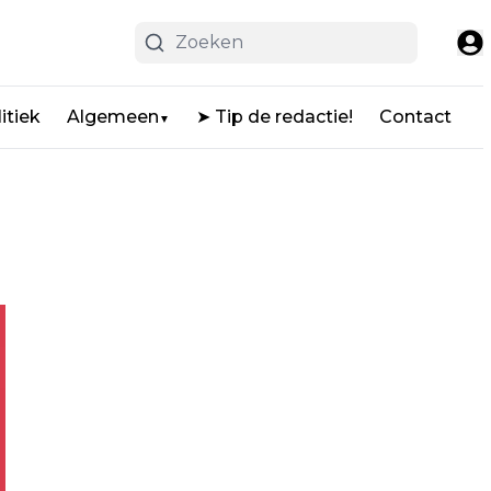
itiek
Algemeen
➤ Tip de redactie!
Contact
▼