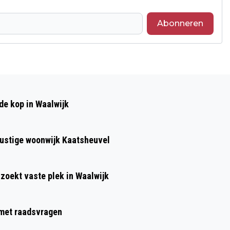
Abonneren
Volgend artikel
WAALWIJK STEMT VOOR INVOERING BIZ
de kop in Waalwijk
WAALWIJK CENTRUM
 rustige woonwijk Kaatsheuvel
 zoekt vaste plek in Waalwijk
g met raadsvragen