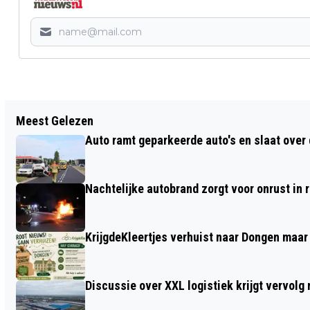
Vorig artikel
Meest Gelezen
PILOT WHATSAPP VOOR DRIE
Auto ramt geparkeerde auto's en slaat over 
GEMEENTELIJKE PROJECTEN
Nachtelijke autobrand zorgt voor onrust in
KrijgdeKleertjes verhuist naar Dongen maar
Discussie over XXL logistiek krijgt vervol