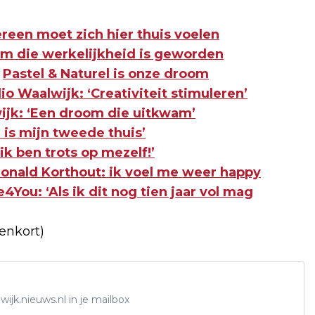
reen moet zich hier thuis voelen
m die werkelijkheid is geworden
:
Pastel & Naturel is onze droom
o Waalwijk: ‘Creativiteit stimuleren’
wijk: ‘Een droom die uitkwam’
ë is mijn tweede thuis’
k ben trots op mezelf!’
 Ronald Korthout: ik voel me weer happy
4You: ‘Als ik dit nog tien jaar vol mag
enkort)
ijk.nieuws.nl in je mailbox