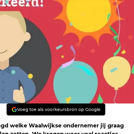
Voeg toe als voorkeursbron op Google
gd welke Waalwijkse ondernemer jij graag
llen zetten. We kregen weer veel reacties