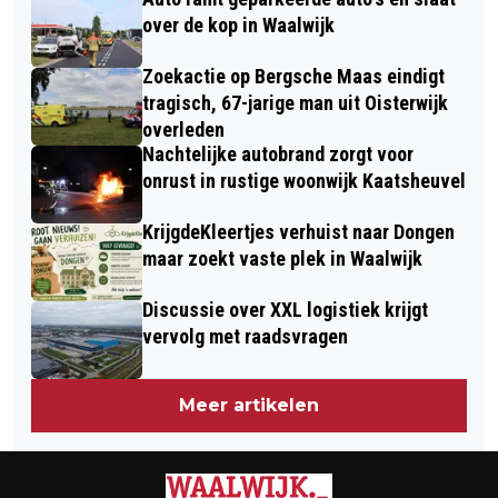
OKTOBER IS GEWORDEN....!
WAALWIJK (WEEK 44)
over de kop in Waalwijk
Zoekactie op Bergsche Maas eindigt
tragisch, 67-jarige man uit Oisterwijk
overleden
Nachtelijke autobrand zorgt voor
onrust in rustige woonwijk Kaatsheuvel
KrijgdeKleertjes verhuist naar Dongen
maar zoekt vaste plek in Waalwijk
Discussie over XXL logistiek krijgt
vervolg met raadsvragen
Meer artikelen