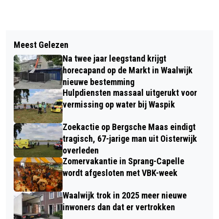
Vorig artikel
Volgend artikel
EERSTE EFTELING-PODCASTSERIE
Meest Gelezen
OUDERS WELKOM BIJ THEATERAVOND
TER ERE VAN 74-JARIG JUBILEUM
Na twee jaar leegstand krijgt
‘GOED GENOEG’ OVER PRESTATIEDRUK
horecapand op de Markt in Waalwijk
ONDER TIENERS
nieuwe bestemming
Hulpdiensten massaal uitgerukt voor
vermissing op water bij Waspik
Zoekactie op Bergsche Maas eindigt
tragisch, 67-jarige man uit Oisterwijk
overleden
Zomervakantie in Sprang-Capelle
wordt afgesloten met VBK-week
Waalwijk trok in 2025 meer nieuwe
inwoners dan dat er vertrokken