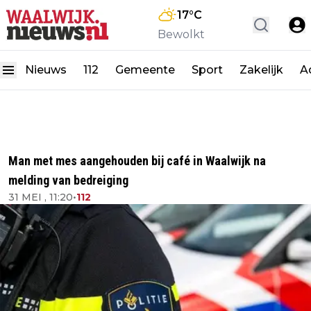
17
°C
Bewolkt
Nieuws
112
Gemeente
Sport
Zakelijk
A
Man met mes aangehouden bij café in Waalwijk na
melding van bedreiging
31 MEI , 11:20
•
112