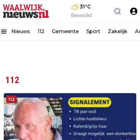
31
°C
Bewolkt
Nieuws
112
Gemeente
Sport
Zakelijk
A
112
112