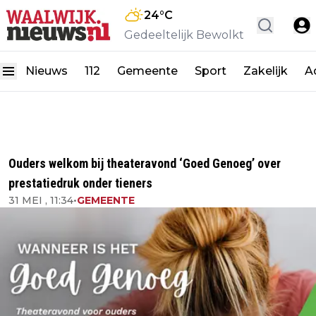
24
°C
Gedeeltelijk Bewolkt
Nieuws
112
Gemeente
Sport
Zakelijk
A
Ouders welkom bij theateravond ‘Goed Genoeg’ over
prestatiedruk onder tieners
31 MEI , 11:34
•
GEMEENTE