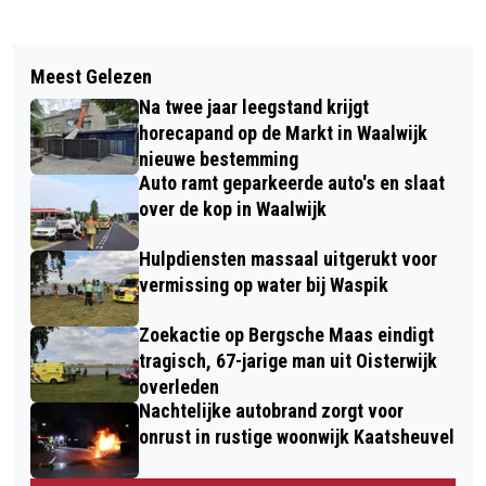
Vorig artikel
Volgend artikel
MAN MET MES AANGEHOUDEN BIJ
Meest Gelezen
PROEFRIT MAKEN OP EEN DUO-FIETS
CAFÉ IN WAALWIJK NA MELDING VAN
Na twee jaar leegstand krijgt
TIJDENS VOORJAARSMARKT BALADE
BEDREIGING
horecapand op de Markt in Waalwijk
IN WAALWIJK
nieuwe bestemming
Auto ramt geparkeerde auto's en slaat
over de kop in Waalwijk
Hulpdiensten massaal uitgerukt voor
vermissing op water bij Waspik
Zoekactie op Bergsche Maas eindigt
tragisch, 67-jarige man uit Oisterwijk
overleden
Nachtelijke autobrand zorgt voor
onrust in rustige woonwijk Kaatsheuvel