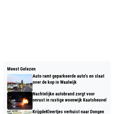
Vorig artikel
Volgend artikel
MEER DAN 150 BEZOEKERS GENIETEN
Meest Gelezen
DE BIBLIOTHEKEN WAALWIJK EN
VAN PANNENKOEKENOCHTEND OP
Auto ramt geparkeerde auto's en slaat
SPRANG-CAPELLE ZOEKEN
CBS DE BRUG
over de kop in Waalwijk
VRIJWILLIGERS
Nachtelijke autobrand zorgt voor
onrust in rustige woonwijk Kaatsheuvel
KrijgdeKleertjes verhuist naar Dongen