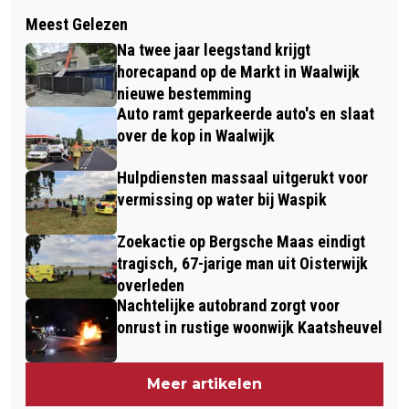
Volgend artikel
LICHTGEWONDE EN ZWARE SCHADE
Meest Gelezen
BOUWBEDRIJF KLEIJNGELD ZOEKT
BIJ ONGEVAL OP MIDDEN-
Na twee jaar leegstand krijgt
ERVAREN PROJECTLEIDER VOOR
BRABANTWEG BIJ WAALWIJK
horecapand op de Markt in Waalwijk
UITDAGENDE PROJECTEN
nieuwe bestemming
Auto ramt geparkeerde auto's en slaat
over de kop in Waalwijk
Hulpdiensten massaal uitgerukt voor
vermissing op water bij Waspik
Zoekactie op Bergsche Maas eindigt
tragisch, 67-jarige man uit Oisterwijk
overleden
Nachtelijke autobrand zorgt voor
onrust in rustige woonwijk Kaatsheuvel
Meer artikelen