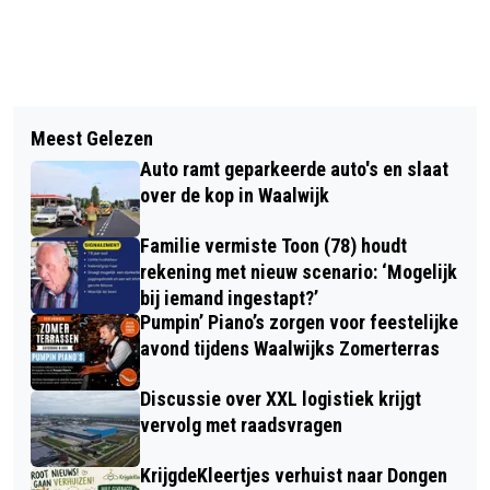
Vorig artikel
Volgend artikel
BOUWBEDRIJF KLEIJNGELD ZOEKT
Meest Gelezen
WAALWIJK HEEFT NIEUW BESTUUR NA
ERVAREN PROJECTLEIDER VOOR
Auto ramt geparkeerde auto's en slaat
INSTALLATIE VAN VIJF WETHOUDERS
UITDAGENDE PROJECTEN
over de kop in Waalwijk
Familie vermiste Toon (78) houdt
rekening met nieuw scenario: ‘Mogelijk
bij iemand ingestapt?’
Pumpin’ Piano’s zorgen voor feestelijke
avond tijdens Waalwijks Zomerterras
Discussie over XXL logistiek krijgt
vervolg met raadsvragen
KrijgdeKleertjes verhuist naar Dongen