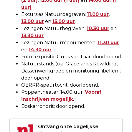
(2 uur)
,
12.00 uur (1 uur)
en
14.00 uur (1
uur)
.
Excursies Natuurbegraven:
11.00 uur
,
13.00 uur
en
15.00 uur
.
Lezingen Natuurbegraven:
10.30 uur
en
13.30 uur
.
Lezingen Natuurmonumenten:
11.30 uur
en
14.30 uur
.
Foto- expositie Guus van Laar: doorlopend.
Natuurstands (o.a. Gracelands Rewilding,
Dassenwerkgroep en monitoring libellen):
doorlopend.
OERRR-speurtocht: doorlopend.
Poppentheater: 14.00 uur.
Vooraf
inschrijven mogelijk
.
Boskarrondrit: doorlopend.
Ontvang onze dagelijkse