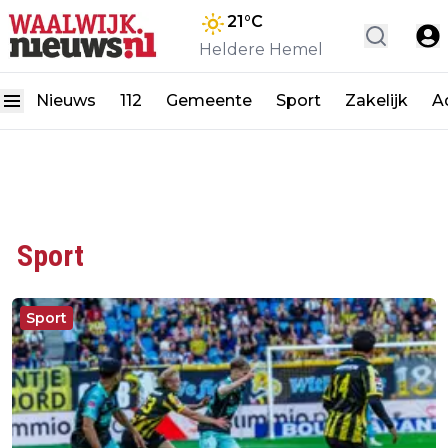
21
°C
Heldere Hemel
Nieuws
112
Gemeente
Sport
Zakelijk
A
Sport
Sport