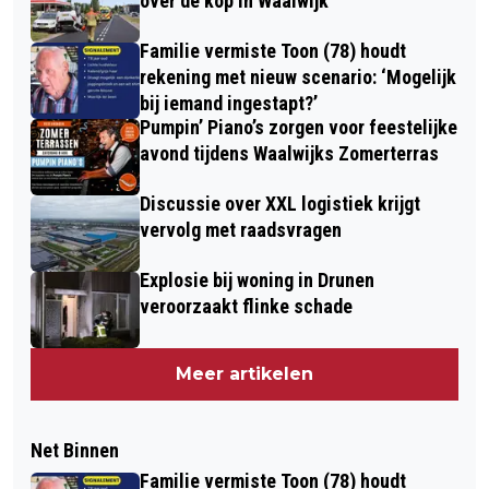
over de kop in Waalwijk
Familie vermiste Toon (78) houdt
rekening met nieuw scenario: ‘Mogelijk
bij iemand ingestapt?’
Pumpin’ Piano’s zorgen voor feestelijke
avond tijdens Waalwijks Zomerterras
Discussie over XXL logistiek krijgt
vervolg met raadsvragen
Explosie bij woning in Drunen
veroorzaakt flinke schade
Meer artikelen
Net Binnen
Familie vermiste Toon (78) houdt