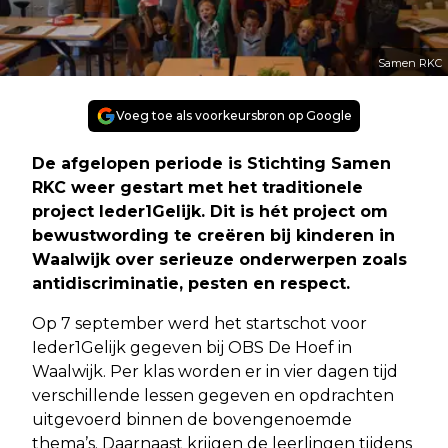
Samen RKC
Voeg toe als voorkeursbron op Google
De afgelopen periode is Stichting Samen
RKC weer gestart met het traditionele
project Ieder1Gelijk. Dit is hét project om
bewustwording te creëren bij kinderen in
Waalwijk over serieuze onderwerpen zoals
antidiscriminatie, pesten en respect.
Op 7 september werd het startschot voor
Ieder1Gelijk gegeven bij OBS De Hoef in
Waalwijk. Per klas worden er in vier dagen tijd
verschillende lessen gegeven en opdrachten
uitgevoerd binnen de bovengenoemde
thema’s. Daarnaast krijgen de leerlingen tijdens