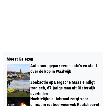
Vorig artikel
Volgend artikel
WSC KAN ZICH OP COMPETITIE
Meest Gelezen
PERFECT-SALES: ‘WIJ WERKEN OP
RICHTEN
Auto ramt geparkeerde auto's en slaat
BASIS VAN NO CURE NO PAY, KLANT
over de kop in Waalwijk
BETAALT PAS BIJ BEHAALD
Zoekactie op Bergsche Maas eindigt
RESULTAAT ’
tragisch, 67-jarige man uit Oisterwijk
overleden
Nachtelijke autobrand zorgt voor
onrust in rustige woonwijk Kaatsheuvel