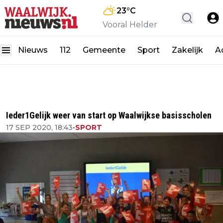
23
°C
Vooral Helder
Nieuws
112
Gemeente
Sport
Zakelijk
A
Ieder1Gelijk weer van start op Waalwijkse basisscholen
17 SEP 2020, 18:43
•
SPORT