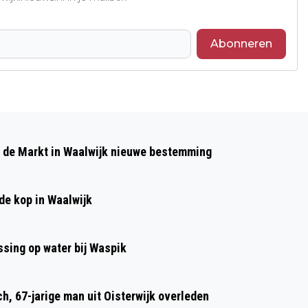
Abonneren
Volgend artikel
WAALWIJK INVESTEERT 10 MILJOEN IN
p de Markt in Waalwijk nieuwe bestemming
NIEUW SCHOENENMUSEUM
de kop in Waalwijk
sing op water bij Waspik
h, 67-jarige man uit Oisterwijk overleden