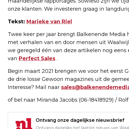
maandelijkse rapportages. Sowieso zijn we tijd
onze klanten. We investeren graag in langdurige
Tekst:
Marieke van Riel
Twee keer per jaar brengt Balkenende Media 
met verhalen van en door mensen uit Waalwij
we geregeld één van deze artikelen nog eens 
van
Perfect Sales
.
Begin maart 2021 brengen we voor het eerst 
de drie losse Gewoon magazines uit de gemee
Interesse? Mail naar
sales@balkenendemedia
of bel naar Miranda Jacobs (06-18418929) / Ro
Ontvang onze dagelijkse nieuwsbrief
Ontvang dagelijks het laatste nieuws van Waalw