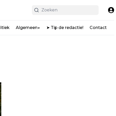
itiek
Algemeen
➤ Tip de redactie!
Contact
▼