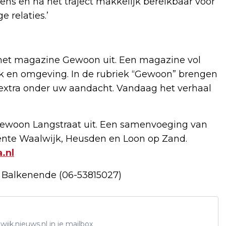
ens en na het traject makkelijk bereikbaar voor
 relaties.’
het magazine Gewoon uit. Een magazine vol
k en omgeving. In de rubriek “Gewoon” brengen
extra onder uw aandacht. Vandaag het verhaal
Gewoon Langstraat uit. Een samenvoeging van
nte Waalwijk, Heusden en Loon op Zand.
.nl
lf Balkenende (06-53815027)
ijk.nieuws.nl in je mailbox