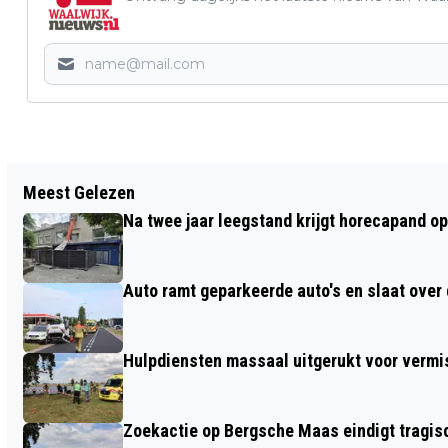
Vorig artikel
Meest Gelezen
IEDER1GELIJK WEER VAN START OP
Na twee jaar leegstand krijgt horecapand o
WAALWIJKSE BASISSCHOLEN
Auto ramt geparkeerde auto's en slaat over 
Hulpdiensten massaal uitgerukt voor vermis
Zoekactie op Bergsche Maas eindigt tragisc