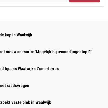
Volgend artikel
VERWACHTING WESPENOVERLAST 2024
de kop in Waalwijk
et nieuw scenario: ‘Mogelijk bij iemand ingestapt?’
ond tijdens Waalwijks Zomerterras
g met raadsvragen
 zoekt vaste plek in Waalwijk