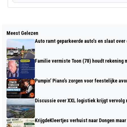
Vorig artikel
Meest Gelezen
NIEUWE GELDINZAMELACTIES VAN
Auto ramt geparkeerde auto's en slaat over 
JITSE DEN HARTOG (9) VOOR HET
PRINSES MÁXIMA CENTRUM
Familie vermiste Toon (78) houdt rekening m
Pumpin’ Piano’s zorgen voor feestelijke av
Discussie over XXL logistiek krijgt vervol
KrijgdeKleertjes verhuist naar Dongen maar