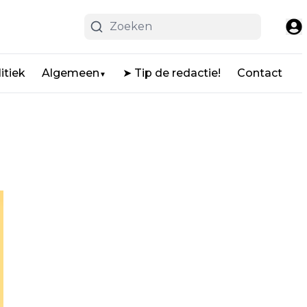
itiek
Algemeen
➤ Tip de redactie!
Contact
▼