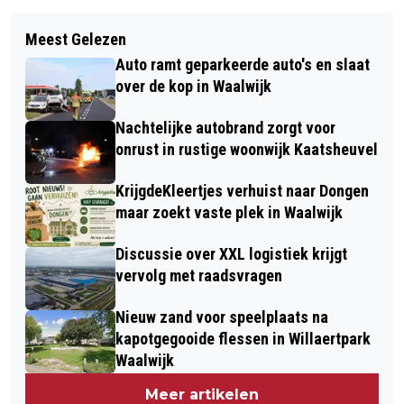
Volgend artikel
EXTRA ONDERZOEK NODIG NAAR
Meest Gelezen
TPV WAALWIJK 4 KROONT ZICH
DAKCONSTRUCTIE SPORTHAL DE
Auto ramt geparkeerde auto's en slaat
OPNIEUW TOT KAMPIOEN IN DE
SLAGEN
over de kop in Waalwijk
ZOMERCOMPETITIE
Nachtelijke autobrand zorgt voor
onrust in rustige woonwijk Kaatsheuvel
KrijgdeKleertjes verhuist naar Dongen
maar zoekt vaste plek in Waalwijk
Discussie over XXL logistiek krijgt
vervolg met raadsvragen
Nieuw zand voor speelplaats na
kapotgegooide flessen in Willaertpark
Waalwijk
Meer artikelen