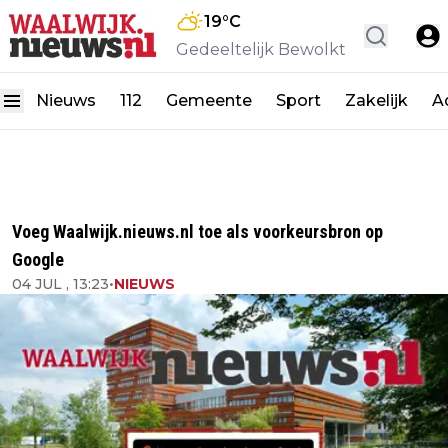
19
°C
Gedeeltelijk Bewolkt
Nieuws
112
Gemeente
Sport
Zakelijk
A
Voeg Waalwijk.nieuws.nl toe als voorkeursbron op
Google
04 JUL , 13:23
•
NIEUWS