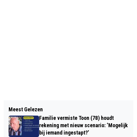
Vorig artikel
Volgend artikel
AQUAMIGOS HEREN 1 VERSLAAT
Meest Gelezen
BIBLIOTHEEK WAALWIJK
HZPC MET OVERTUIGENDE 13-8 ZEGE
Familie vermiste Toon (78) houdt
ORGANISEERT KLIMAAT DOE-DAG
rekening met nieuw scenario: ‘Mogelijk
VOOR KINDEREN
bij iemand ingestapt?’