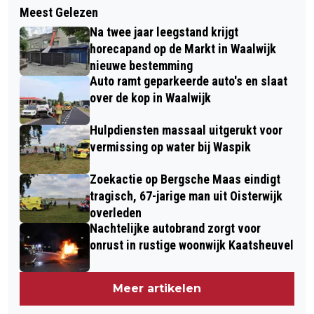
WEKELIJKSE BEKENDMAKINGEN EN
Meest Gelezen
ERWIN VAN DER LEE BENOEMD TOT
VERGUNNINGEN GEMEENTE
Na twee jaar leegstand krijgt
NIEUWE PARTNER HLB VAN DAAL
WAALWIJK (WEEK 2)
horecapand op de Markt in Waalwijk
nieuwe bestemming
Auto ramt geparkeerde auto's en slaat
over de kop in Waalwijk
Hulpdiensten massaal uitgerukt voor
vermissing op water bij Waspik
Zoekactie op Bergsche Maas eindigt
tragisch, 67-jarige man uit Oisterwijk
overleden
Nachtelijke autobrand zorgt voor
onrust in rustige woonwijk Kaatsheuvel
Meer artikelen