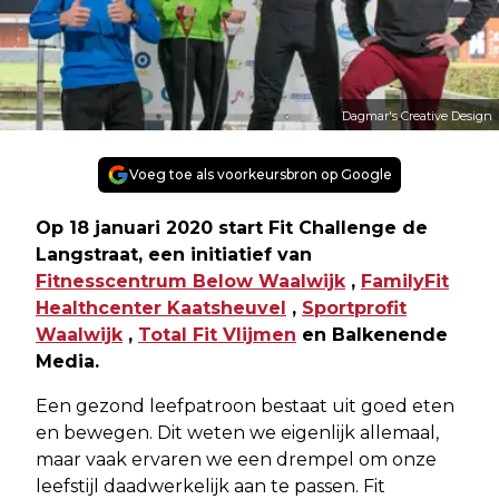
Dagmar's Creative Design
Voeg toe als voorkeursbron op Google
Op 18 januari 2020 start Fit Challenge de
Langstraat, een initiatief van
Fitnesscentrum Below Waalwijk
,
FamilyFit
Healthcenter Kaatsheuvel
,
Sportprofit
Waalwijk
,
Total Fit Vlijmen
en Balkenende
Media.
Een gezond leefpatroon bestaat uit goed eten
en bewegen. Dit weten we eigenlijk allemaal,
maar vaak ervaren we een drempel om onze
leefstijl daadwerkelijk aan te passen. Fit