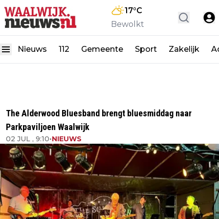
17
°C
Bewolkt
Nieuws
112
Gemeente
Sport
Zakelijk
A
The Alderwood Bluesband brengt bluesmiddag naar
Parkpaviljoen Waalwijk
02 JUL , 9:10
•
NIEUWS