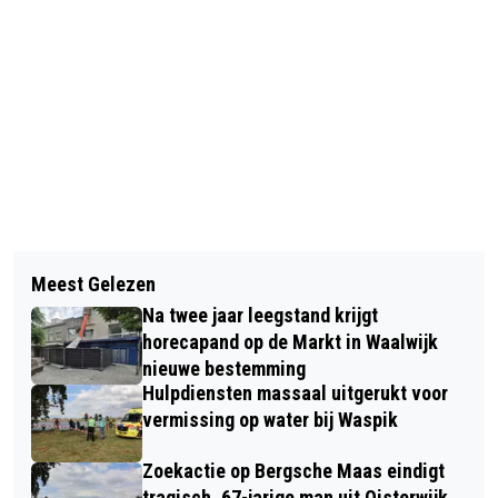
Vorig artikel
Volgend artikel
OPROEP AAN GEMEENTE WAALWIJK:
Meest Gelezen
WIE HEEFT IETS GEZIEN? TWEE
MAAK DIERENZORG OOK BEREIKBAAR
Na twee jaar leegstand krijgt
SCOOTERS GESTOLEN UIT VOORTUIN
VOOR MINIMA
horecapand op de Markt in Waalwijk
IN WAALWIJK
nieuwe bestemming
Hulpdiensten massaal uitgerukt voor
vermissing op water bij Waspik
Zoekactie op Bergsche Maas eindigt
tragisch, 67-jarige man uit Oisterwijk