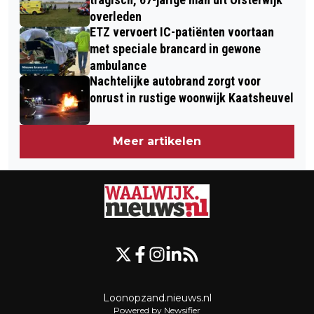
overleden
ETZ vervoert IC-patiënten voortaan
met speciale brancard in gewone
ambulance
Nachtelijke autobrand zorgt voor
onrust in rustige woonwijk Kaatsheuvel
Meer artikelen
Loonopzand.nieuws.nl
Powered by Newsifier