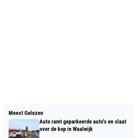
Vorig artikel
Volgend artikel
GEZELLIGE VLOOIENMARKT OP
Meest Gelezen
BEWONERS WILLEM ALEXANDERHOF
PARKEERTERREIN MANDEMAKERS
Auto ramt geparkeerde auto's en slaat
GENIETEN VAN ZONOVERGOTEN
STADION IN WAALWIJK
over de kop in Waalwijk
BUURTFEEST