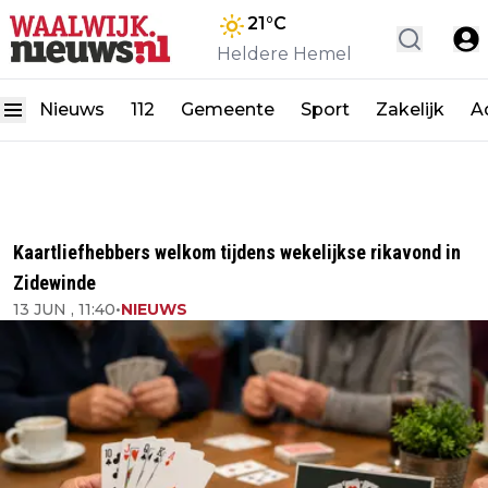
21
°C
Heldere Hemel
Nieuws
112
Gemeente
Sport
Zakelijk
A
Kaartliefhebbers welkom tijdens wekelijkse rikavond in
Zidewinde
13 JUN , 11:40
•
NIEUWS