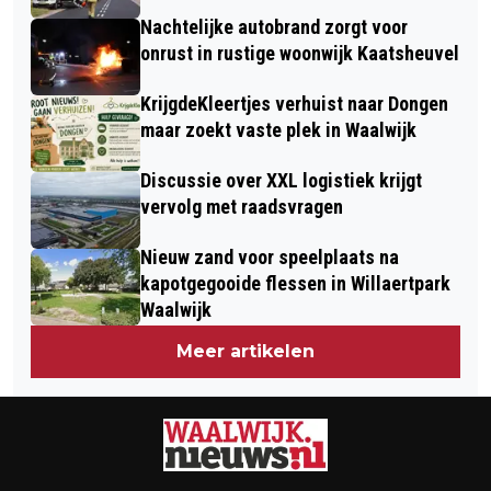
VAN BUITEN DE GEMEENTE – WAT
Nachtelijke autobrand zorgt voor
BETEKENT DAT VOOR VERKOPERS?
onrust in rustige woonwijk Kaatsheuvel
KrijgdeKleertjes verhuist naar Dongen
maar zoekt vaste plek in Waalwijk
Discussie over XXL logistiek krijgt
vervolg met raadsvragen
Nieuw zand voor speelplaats na
kapotgegooide flessen in Willaertpark
Waalwijk
Meer artikelen