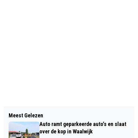
Vorig artikel
Volgend artikel
WARME EN FEESTELIJKE MIDDAG
Meest Gelezen
BIJNA DE HELFT VAN DE
VOOR BRUIDSPAREN MET 60-JARIG
Auto ramt geparkeerde auto's en slaat
HUIZENKOPERS IN WAALWIJK KOMT
HUWELIJK IN WAALWIJK BIJ JAMES
over de kop in Waalwijk