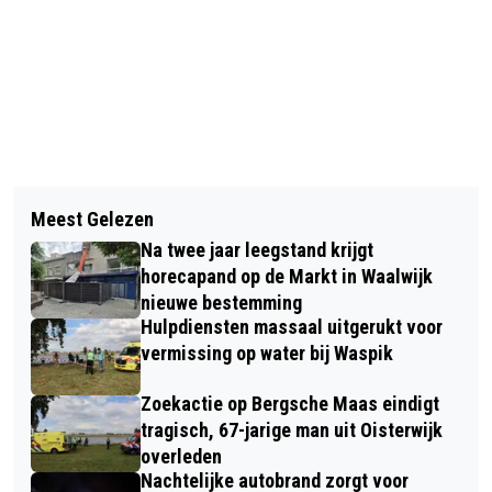
Vorig artikel
NOUD EN SAAR DE POPULAIRSTE
Meest Gelezen
KINDERNAMEN VAN 2023 IN NOORD-
Na twee jaar leegstand krijgt
BRABANT
horecapand op de Markt in Waalwijk
nieuwe bestemming
Hulpdiensten massaal uitgerukt voor
vermissing op water bij Waspik
Zoekactie op Bergsche Maas eindigt
tragisch, 67-jarige man uit Oisterwijk
overleden
Nachtelijke autobrand zorgt voor