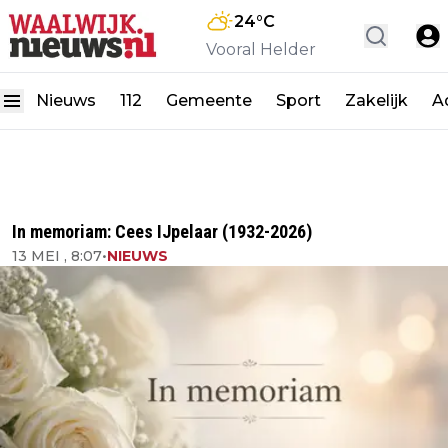
24
°C
Vooral Helder
Nieuws
112
Gemeente
Sport
Zakelijk
A
In memoriam: Cees IJpelaar (1932-2026)
13 MEI , 8:07
•
NIEUWS