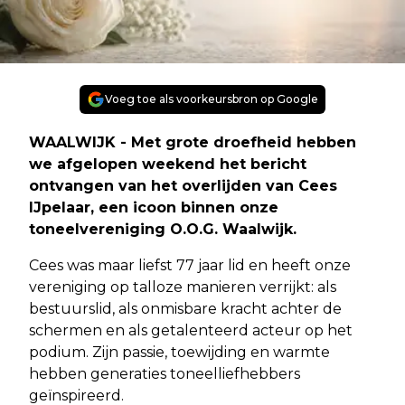
Voeg toe als voorkeursbron op Google
WAALWIJK - Met grote droefheid hebben
we afgelopen weekend het bericht
ontvangen van het overlijden van Cees
IJpelaar, een icoon binnen onze
toneelvereniging O.O.G. Waalwijk.
Cees was maar liefst 77 jaar lid en heeft onze
vereniging op talloze manieren verrijkt: als
bestuurslid, als onmisbare kracht achter de
schermen en als getalenteerd acteur op het
podium. Zijn passie, toewijding en warmte
hebben generaties toneelliefhebbers
geïnspireerd.