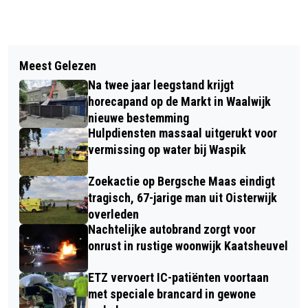
Vorig artikel
Volgend artikel
BURGEMEESTER AUSEMS
Meest Gelezen
SUCCESVOLLE
OVERHANDIGT OPBRENGST
Na twee jaar leegstand krijgt
ONTBIJTONTMOETINGEN KRIJGEN
CARNAVALSSHIRT AAN
horecapand op de Markt in Waalwijk
VERVOLG IN DE KANSENFABRIEK
nieuwe bestemming
SPEELGOEDBANK WAALWIJK
Hulpdiensten massaal uitgerukt voor
vermissing op water bij Waspik
Zoekactie op Bergsche Maas eindigt
tragisch, 67-jarige man uit Oisterwijk
overleden
Nachtelijke autobrand zorgt voor
onrust in rustige woonwijk Kaatsheuvel
ETZ vervoert IC-patiënten voortaan
met speciale brancard in gewone