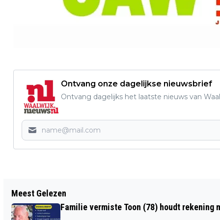
Ontvang onze dagelijkse nieuwsbrief
Ontvang dagelijks het laatste nieuws van Waalw
Vorig artikel
Meest Gelezen
NVWA ONDERZOEKT
Familie vermiste Toon (78) houdt rekening m
VERSTIKKINGSGEVAAR PAPIEREN