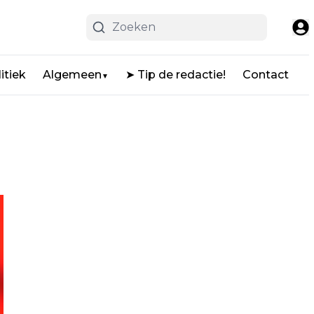
itiek
Algemeen
➤ Tip de redactie!
Contact
▼