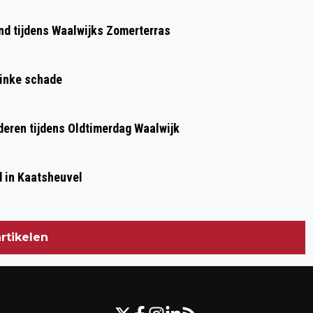
ond tijdens Waalwijks Zomerterras
linke schade
deren tijdens Oldtimerdag Waalwijk
d in Kaatsheuvel
rtikelen