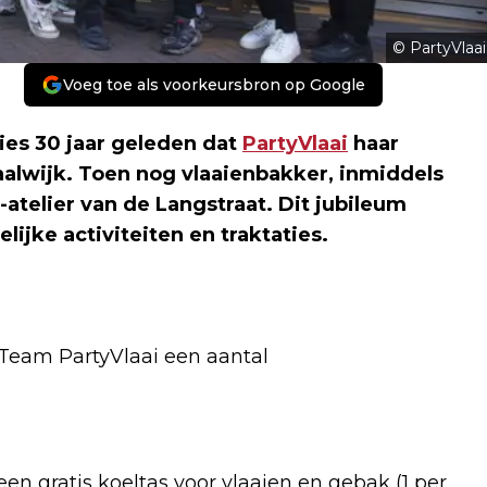
© PartyVlaai
Voeg toe als voorkeursbron op Google
ies 30 jaar geleden dat
PartyVlaai
haar
alwijk. Toen nog vlaaienbakker, inmiddels
atelier van de Langstraat. Dit jubileum
jke activiteiten en traktaties.
 Team PartyVlaai een aantal
en gratis koeltas voor vlaaien en gebak (1 per