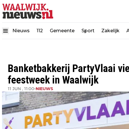
Nieuws
112
Gemeente
Sport
Zakelijk
Banketbakkerij PartyVlaai vie
feestweek in Waalwijk
11 JUN , 11:00
•
NIEUWS