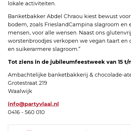
lokale activiteiten.
Banketbakker Abdel Chraou kiest bewust voor
bodem, zoals FrieslandCampina slagroom en e
mensen, voor alle wensen. Naast ons glutenvrij,
worstenbroodjes verkopen we vegan taart en 
en suikerarmere slagroom.”
Tot ziens in de jubileumfeestweek van 15 t/m
Ambachtelijke banketbakkerij & chocolade-atel
Grotestraat 219
Waalwijk
info@partyvlaai.nl
0416 - 560 010