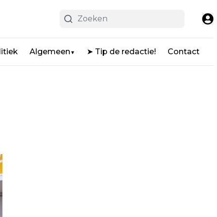
itiek
Algemeen
➤ Tip de redactie!
Contact
▼