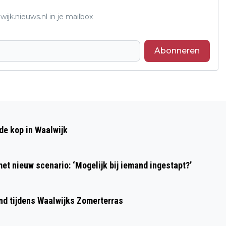
ijk.nieuws.nl in je mailbox
Abonneren
Volgend artikel
GEMEENTE WAALWIJK KIEST COUP
de kop in Waalwijk
VOOR NIEUWE TOEKOMST
KROPHOLLERENSEMBLE OOST
et nieuw scenario: ‘Mogelijk bij iemand ingestapt?’
ond tijdens Waalwijks Zomerterras