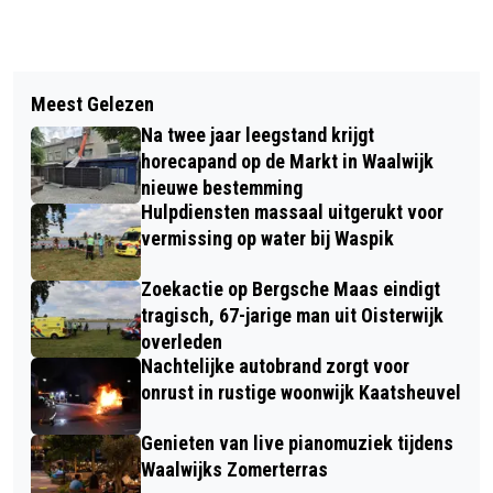
Vorig artikel
Volgend artikel
BANKETBAKKERIJ PARTYVLAAI VIERT
Meest Gelezen
ANNEMIEK VAN VLEUTEN HOOFDGAST
30-JARIG JUBILEUM MET FEESTWEEK
Na twee jaar leegstand krijgt
TIJDENS WIELERCAFÉ IN WAALWIJK
IN WAALWIJK
horecapand op de Markt in Waalwijk
nieuwe bestemming
Hulpdiensten massaal uitgerukt voor
vermissing op water bij Waspik
Zoekactie op Bergsche Maas eindigt
tragisch, 67-jarige man uit Oisterwijk
overleden
Nachtelijke autobrand zorgt voor
onrust in rustige woonwijk Kaatsheuvel
Genieten van live pianomuziek tijdens
Waalwijks Zomerterras