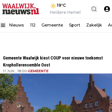
19
°C
Heldere Hemel
Nieuws
112
Gemeente
Sport
Zakelijk
A
Gemeente Waalwijk kiest COUP voor nieuwe toekomst
Krophollerensemble Oost
11 JUN , 18:00
•
GEMEENTE