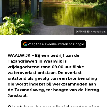
© FPMB Erik Haverhals
Voeg toe als voorkeursbron op Google
WAALWIJK – Bij een bedrijf aan de
Taxandriaweg in Waalwijk is
vrijdagochtend rond 09.00 uur flinke
wateroverlast ontstaan. De overlast
ontstond als gevolg van een bronbemaling
die wordt ingezet bij werkzaamheden aan
de Taxandriaweg, ter hoogte van de Hertog
Janstraat.