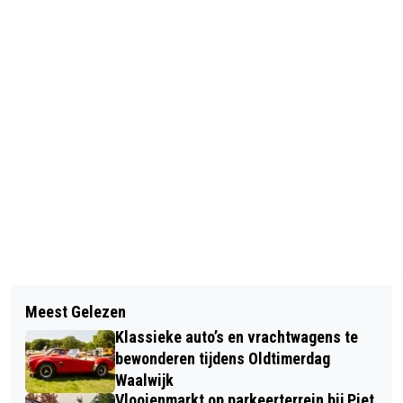
Vorig artikel
Volgend artikel
IN MEMORIAM: TROEDIE TREFFERS
Meest Gelezen
SCHOENENKWARTIER VREEST
UIT SPRANG-CAPELLE
Klassieke auto’s en vrachtwagens te
SLUITING DOOR GEPLANDE
bewonderen tijdens Oldtimerdag
SUBSIDIEVERLAGING IN WAALWIJK
Waalwijk
Vlooienmarkt op parkeerterrein bij Piet