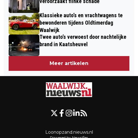
veroorzaakt flinke schade
Klassieke auto’s en vrachtwagens te
bewonderen tijdens Oldtimerdag
Waalwijk
Twee auto’s verwoest door nachtelijke
brand in Kaatsheuvel
Meer artikelen
Loonopzand.nieuws.nl
Powered by Newsifier