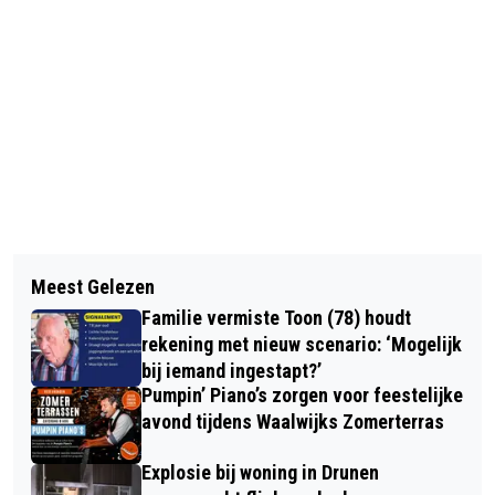
Vorig artikel
Volgend artikel
TRAUMAHELIKOPTER INGEZET NA
Meest Gelezen
WARM WEER KEERT TERUG MET
ERNSTIG SKATEONGEVAL IN
Familie vermiste Toon (78) houdt
LOKAAL 30 GRADEN EN KANS OP
NIEUWKUIJK
rekening met nieuw scenario: ‘Mogelijk
ONWEER
bij iemand ingestapt?’
Pumpin’ Piano’s zorgen voor feestelijke
avond tijdens Waalwijks Zomerterras
Explosie bij woning in Drunen