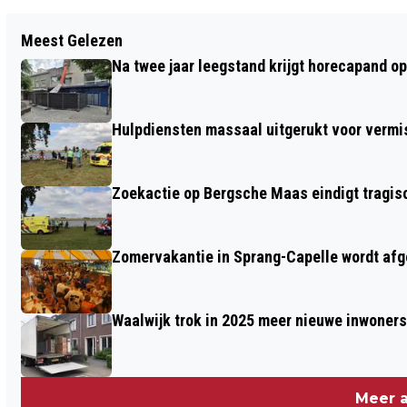
Vorig artikel
Meest Gelezen
MEERDERE WONINGEN ONTRUIMD NA
Na twee jaar leegstand krijgt horecapand o
GASLEK AAN BURGEMEESTER
TEIJSSENLAAN WAALWIJK
Hulpdiensten massaal uitgerukt voor vermis
Zoekactie op Bergsche Maas eindigt tragisc
Zomervakantie in Sprang-Capelle wordt af
Waalwijk trok in 2025 meer nieuwe inwoners
Meer a