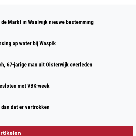
Volgend artikel
AD KRIJNEN ONDERSCHEIDEN MET
p de Markt in Waalwijk nieuwe bestemming
BRONZE AWARD VAN REMAX EUROPE
sing op water bij Waspik
h, 67-jarige man uit Oisterwijk overleden
gesloten met VBK-week
 dan dat er vertrokken
rtikelen