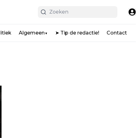
itiek
Algemeen
➤ Tip de redactie!
Contact
▼