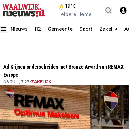
19
°C
Heldere Hemel
Nieuws
112
Gemeente
Sport
Zakelijk
A
Ad Krijnen onderscheiden met Bronze Award van REMAX
Europe
08 JUL , 7:23
•
ZAKELIJK