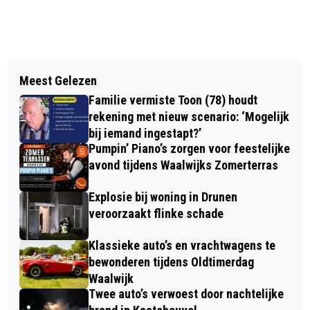
Vorig artikel
Volgend artikel
OPNIEUW BUITENBRAND AAN
Meest Gelezen
WAALWIJK VAN BOVEN BEKEKEN IN
KRUISVAART IN SPRANG-CAPELLE
Familie vermiste Toon (78) houdt
BIJZONDERE TENTOONSTELLING VAN
rekening met nieuw scenario: ‘Mogelijk
DE ERSTELINGHE
bij iemand ingestapt?’
Pumpin’ Piano’s zorgen voor feestelijke
avond tijdens Waalwijks Zomerterras
Explosie bij woning in Drunen
veroorzaakt flinke schade
Klassieke auto’s en vrachtwagens te
bewonderen tijdens Oldtimerdag
Waalwijk
Twee auto’s verwoest door nachtelijke