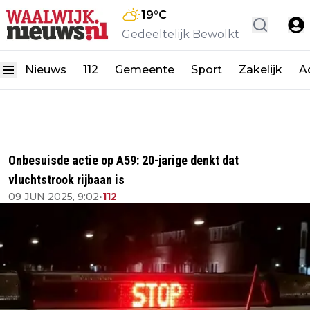
19
°C
Gedeeltelijk Bewolkt
Nieuws
112
Gemeente
Sport
Zakelijk
A
Onbesuisde actie op A59: 20-jarige denkt dat
vluchtstrook rijbaan is
09 JUN 2025, 9:02
•
112