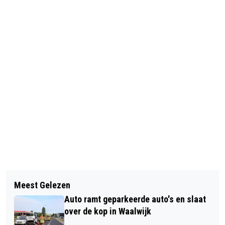
Vorig artikel
Volgend artikel
LAATSTE PLAATSEN VOOR
Meest Gelezen
KAYA BOOGAARTS UIT SPRANG-
STADSWANDELING DOOR WAALWIJK
Auto ramt geparkeerde auto's en slaat
CAPELLE GEKROOND TOT MRS.
EN BAARDWIJK
over de kop in Waalwijk
NETHERLANDS EUROPE