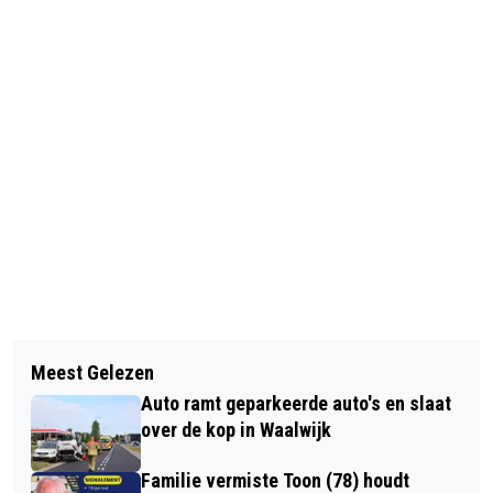
Vorig artikel
Volgend artikel
GRATIS KENNISMAKINGSMIDDAG
Meest Gelezen
DIALECTACTIE ZET WAALWIJK
SENIORENMAATJES LANGSTRAAT IN
Auto ramt geparkeerde auto's en slaat
TIJDELIJK OP DE KAART ALS
ZIDEWINDE SPRANG-CAPELLE OP 15
over de kop in Waalwijk
‘WOLLUK’
JANUARI 2026
Familie vermiste Toon (78) houdt