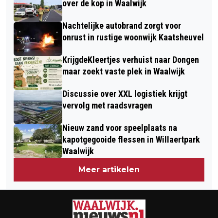
over de kop in Waalwijk
VOOR LOTTE EN ILVY
Nachtelijke autobrand zorgt voor
onrust in rustige woonwijk Kaatsheuvel
KrijgdeKleertjes verhuist naar Dongen
maar zoekt vaste plek in Waalwijk
Discussie over XXL logistiek krijgt
vervolg met raadsvragen
Nieuw zand voor speelplaats na
kapotgegooide flessen in Willaertpark
Waalwijk
Meer artikelen