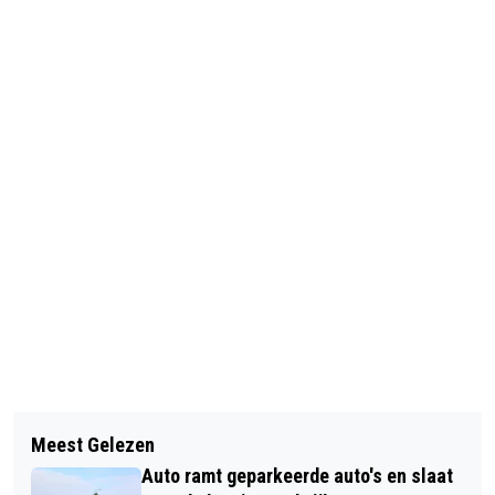
Vorig artikel
Volgend artikel
SEP BIERKENS NIEUWE HEAD OF
Meest Gelezen
MEERKAMPFINALE IN PRINSENBEEK
PERFORMANCE BIJ RKC WAALWIJK
Auto ramt geparkeerde auto's en slaat
LEVERT LEERZAME ERVARING OP