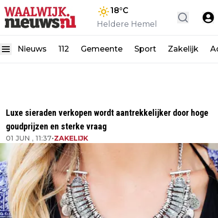
18
°C
Heldere Hemel
Nieuws
112
Gemeente
Sport
Zakelijk
A
Luxe sieraden verkopen wordt aantrekkelijker door hoge
goudprijzen en sterke vraag
01 JUN , 11:37
•
ZAKELIJK