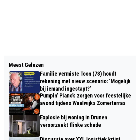
Vorig artikel
Volgend artikel
AUTO RAAKT VAN DE WEG OP DE A59
Meest Gelezen
INFORMATIEAVOND: ECHT DE SJAAK,
BIJ DRUNEN EN BELANDT OP ZIJN KOP
Familie vermiste Toon (78) houdt
VOOR MANNEN MET KANKER
IN BERM, TWEE GEWONDEN
rekening met nieuw scenario: ‘Mogelijk
bij iemand ingestapt?’
Pumpin’ Piano’s zorgen voor feestelijke
avond tijdens Waalwijks Zomerterras
Explosie bij woning in Drunen
veroorzaakt flinke schade
Discussie over XXL logistiek krijgt