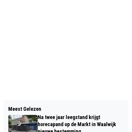
Vorig artikel
Volgend artikel
115 JAAR BESTAAN R.W.B. FEEST
Meest Gelezen
BRIDGECLUB WAALWIJK: UITSLAG
VOOR JONG EN OUD
Na twee jaar leegstand krijgt
ZITTING 32
horecapand op de Markt in Waalwijk
nieuwe bestemming