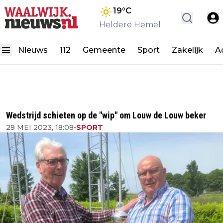
19
°C
Heldere Hemel
Nieuws
112
Gemeente
Sport
Zakelijk
A
Wedstrijd schieten op de "wip" om Louw de Louw beker
29 MEI 2023, 18:08
•
SPORT