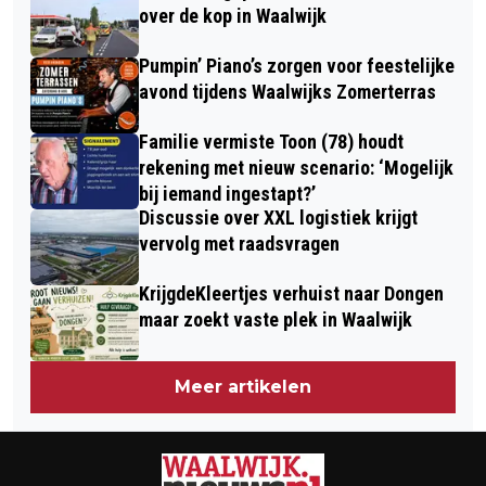
PERSONAL TRAINING STUDIO!
WAALWIJK (SEPTEMBER)
over de kop in Waalwijk
Pumpin’ Piano’s zorgen voor feestelijke
avond tijdens Waalwijks Zomerterras
Familie vermiste Toon (78) houdt
rekening met nieuw scenario: ‘Mogelijk
bij iemand ingestapt?’
Discussie over XXL logistiek krijgt
vervolg met raadsvragen
KrijgdeKleertjes verhuist naar Dongen
maar zoekt vaste plek in Waalwijk
Meer artikelen