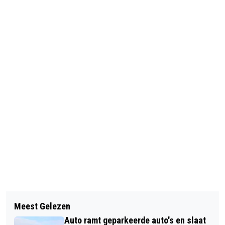
Vorig artikel
Volgend artikel
RAADSVERGADERINGEN EN -
Meest Gelezen
RASECHTE WAALWIJKSE OPENT
BIJEENKOMSTEN GEMEENTE
Auto ramt geparkeerde auto's en slaat