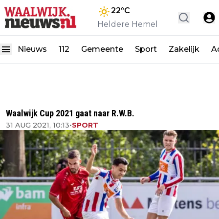
22
°C
Heldere Hemel
Nieuws
112
Gemeente
Sport
Zakelijk
A
Waalwijk Cup 2021 gaat naar R.W.B.
31 AUG 2021, 10:13
•
SPORT