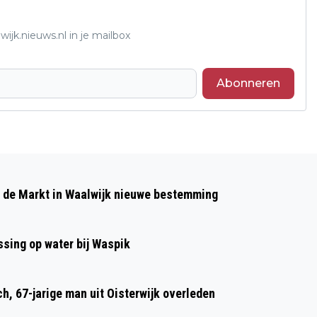
ijk.nieuws.nl in je mailbox
Abonneren
Volgend artikel
NOORSE BEZOEKERS HERDENKEN
p de Markt in Waalwijk nieuwe bestemming
GESNEUVELDE EILANDGENOOT BIJ
KAPELSCHE VEER
sing op water bij Waspik
h, 67-jarige man uit Oisterwijk overleden