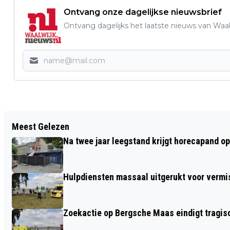
Ontvang onze dagelijkse nieuwsbrief
Ontvang dagelijks het laatste nieuws van Waalw
Vorig artikel
Meest Gelezen
BRANDWEER RUKT UIT VOOR
Na twee jaar leegstand krijgt horecapand o
ROOKONTWIKKELING IN
TERESIASCHOOL WAALWIJK
Hulpdiensten massaal uitgerukt voor vermis
Zoekactie op Bergsche Maas eindigt tragisc