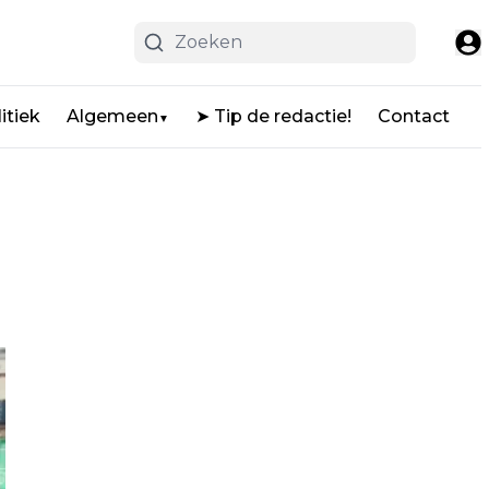
itiek
Algemeen
➤ Tip de redactie!
Contact
▼