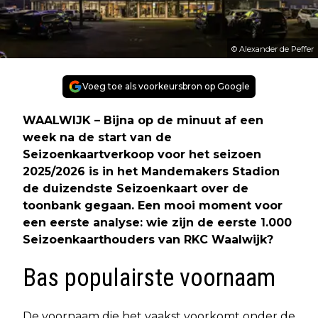
© Alexander de Peffer
Voeg toe als voorkeursbron op Google
WAALWIJK – Bijna op de minuut af een
week na de start van de
Seizoenkaartverkoop voor het seizoen
2025/2026 is in het Mandemakers Stadion
de duizendste Seizoenkaart over de
toonbank gegaan. Een mooi moment voor
een eerste analyse: wie zijn de eerste 1.000
Seizoenkaarthouders van RKC Waalwijk?
Bas populairste voornaam
De voornaam die het vaakst voorkomt onder de