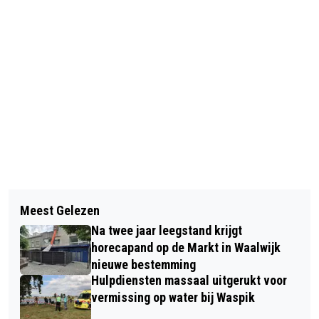
Vorig artikel
Volgend artikel
NIEUWE MIDWEEK 7X7 COMPETITIE
Meest Gelezen
IKEA ROEPT ROERSPATEL TERUG
BIJ RWB WAALWIJK VOOR 35-
Na twee jaar leegstand krijgt
VANWEGE CHEMISCHE MIGRATIE
PLUSSERS
horecapand op de Markt in Waalwijk
nieuwe bestemming
Hulpdiensten massaal uitgerukt voor
vermissing op water bij Waspik