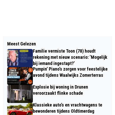
Vorig artikel
Volgend artikel
LA JEUNESSE UIT KAATSHEUVEL
Meest Gelezen
FOTOGRAFIEWANDELING DOOR
ZOEKT ENTHOUSIASTE DIRIGENT(E)
Familie vermiste Toon (78) houdt
WAALWIJK
UIT DE REGIO
rekening met nieuw scenario: ‘Mogelijk
bij iemand ingestapt?’
Pumpin’ Piano’s zorgen voor feestelijke
avond tijdens Waalwijks Zomerterras
Explosie bij woning in Drunen
veroorzaakt flinke schade
Klassieke auto’s en vrachtwagens te
bewonderen tijdens Oldtimerdag