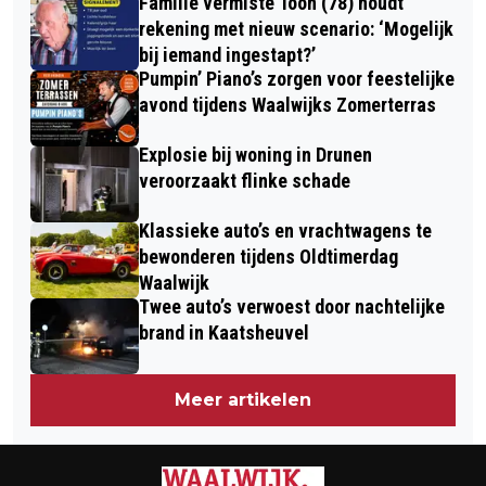
Familie vermiste Toon (78) houdt
DWARSFLUITCONCERT IN SINT-JAN
DERBY
rekening met nieuw scenario: ‘Mogelijk
DE DOPER WAALWIJK
bij iemand ingestapt?’
Pumpin’ Piano’s zorgen voor feestelijke
avond tijdens Waalwijks Zomerterras
Explosie bij woning in Drunen
veroorzaakt flinke schade
Klassieke auto’s en vrachtwagens te
bewonderen tijdens Oldtimerdag
Waalwijk
Twee auto’s verwoest door nachtelijke
brand in Kaatsheuvel
Meer artikelen