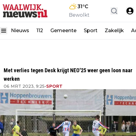
31
°C
Bewolkt
Nieuws
112
Gemeente
Sport
Zakelijk
A
Met verlies tegen Desk krijgt NEO'25 weer geen loon naar
werken
06 MRT 2023, 9:25
•
SPORT