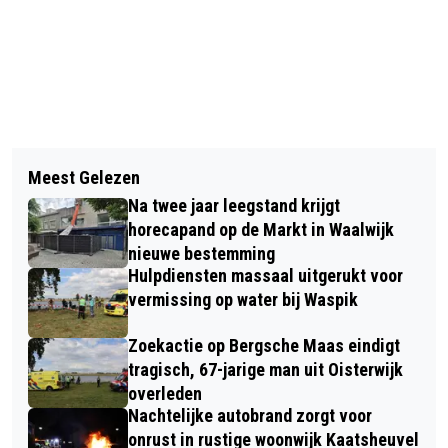
Vorig artikel
Volgend artikel
S.V. CAPELLE VERLIEST BIJ BLC: 3-0
Meest Gelezen
FIETS MET BRANDENDE VERLICHTING
Na twee jaar leegstand krijgt
IN SLOOT GEVONDEN BIJ WASPIK,
horecapand op de Markt in Waalwijk
HULPDIENSTEN RUKKEN MASSAAL
nieuwe bestemming
Hulpdiensten massaal uitgerukt voor
UIT
vermissing op water bij Waspik
Zoekactie op Bergsche Maas eindigt
tragisch, 67-jarige man uit Oisterwijk
overleden
Nachtelijke autobrand zorgt voor
onrust in rustige woonwijk Kaatsheuvel