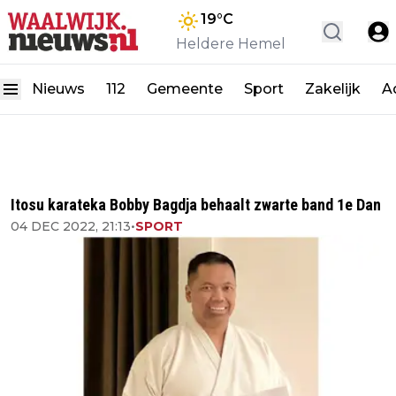
19
°C
Heldere Hemel
Nieuws
112
Gemeente
Sport
Zakelijk
A
Itosu karateka Bobby Bagdja behaalt zwarte band 1e Dan
04 DEC 2022, 21:13
•
SPORT