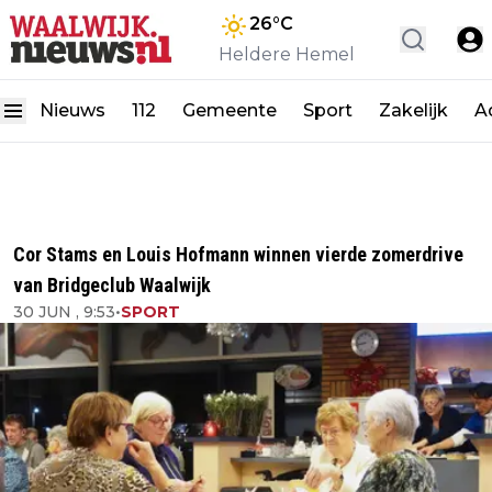
26
°C
Heldere Hemel
Nieuws
112
Gemeente
Sport
Zakelijk
A
Cor Stams en Louis Hofmann winnen vierde zomerdrive
van Bridgeclub Waalwijk
30 JUN , 9:53
•
SPORT