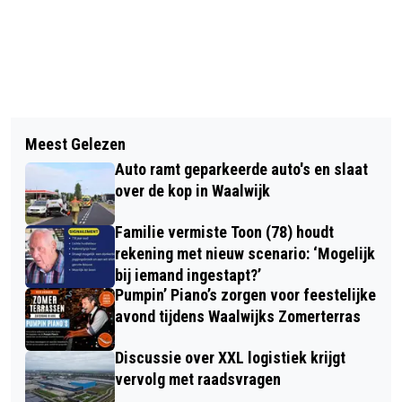
Vorig artikel
Volgend artikel
WAAROM STEEDS MEER
Meest Gelezen
VEEL VRAGEN EN IDEEËN TIJDENS
ONDERNEMERS HUN TELEFOON
Auto ramt geparkeerde auto's en slaat
INFORMATIEAVOND OVER
ZAKELIJK AANSCHAFFEN
over de kop in Waalwijk
KROPHOLLERENSEMBLE
Familie vermiste Toon (78) houdt
rekening met nieuw scenario: ‘Mogelijk
bij iemand ingestapt?’
Pumpin’ Piano’s zorgen voor feestelijke
avond tijdens Waalwijks Zomerterras
Discussie over XXL logistiek krijgt
vervolg met raadsvragen