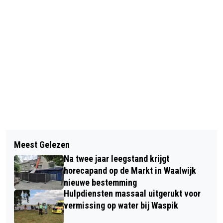
Vorig artikel
Volgend artikel
NIEUW CURSUSPROGRAMMA
Meest Gelezen
WZV ZWEMT 38 MEDAILLES BIJ
STREEKARCHIEF LANGSTRAAT
Na twee jaar leegstand krijgt
ELKAAR IN DUITSLAND
HEUSDEN ALTENA BEKEND
horecapand op de Markt in Waalwijk
nieuwe bestemming
Hulpdiensten massaal uitgerukt voor
vermissing op water bij Waspik