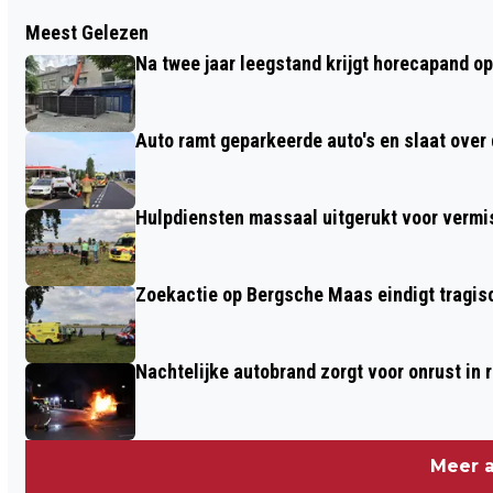
Vorig artikel
Meest Gelezen
KNVB STELT COMPETITIEPROGRAMMA
Na twee jaar leegstand krijgt horecapand o
RKC WAALWIJK DEFINITIEF VAST
Auto ramt geparkeerde auto's en slaat over 
Hulpdiensten massaal uitgerukt voor vermis
Zoekactie op Bergsche Maas eindigt tragisc
Nachtelijke autobrand zorgt voor onrust in
Meer a