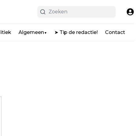
itiek
Algemeen
➤ Tip de redactie!
Contact
▼