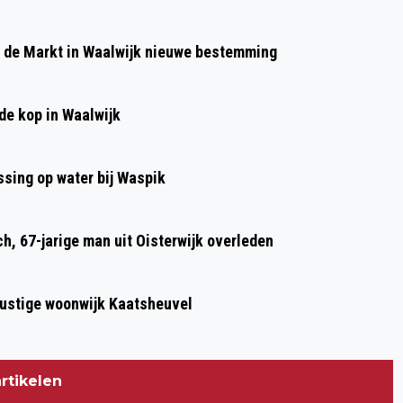
Volgend artikel
GROENLINKSAF STELT VRAGEN OVER
p de Markt in Waalwijk nieuwe bestemming
FIETSPARKEREN BIJ SPEELTUIN IN
HOEFSVENGEBIED
de kop in Waalwijk
sing op water bij Waspik
h, 67-jarige man uit Oisterwijk overleden
 rustige woonwijk Kaatsheuvel
rtikelen