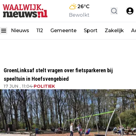
26
°C
Bewolkt
Nieuws
112
Gemeente
Sport
Zakelijk
A
GroenLinksaf stelt vragen over fietsparkeren bij
speeltuin in Hoefsvengebied
17 JUN , 11:04
•
POLITIEK