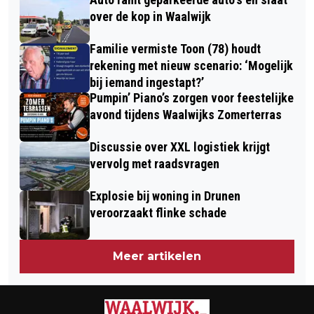
OFFICIËLE BEKENDMAKINGEN IN
CONTACTGRILL
over de kop in Waalwijk
WAALWIJK
Familie vermiste Toon (78) houdt
rekening met nieuw scenario: ‘Mogelijk
bij iemand ingestapt?’
Pumpin’ Piano’s zorgen voor feestelijke
avond tijdens Waalwijks Zomerterras
Discussie over XXL logistiek krijgt
vervolg met raadsvragen
Explosie bij woning in Drunen
veroorzaakt flinke schade
Meer artikelen