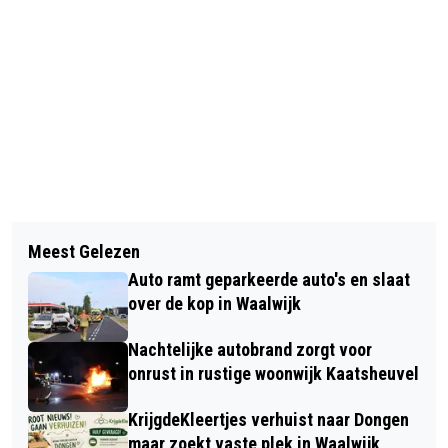
Vorig artikel
Volgend artikel
TACHOS SPEELT ZATERDAG 16 MEI
Meest Gelezen
OPHEF ROND LOGISTIEKE PLANNEN EN
HANDBALFINALE IN DRUNEN NA
Auto ramt geparkeerde auto's en slaat
CTP: LOKAAL BELANG STELT
WEGVALLEN SPORTHAL DE SLAGEN
over de kop in Waalwijk
UITGEBREIDE VRAGEN AAN COLLEGE
Nachtelijke autobrand zorgt voor
onrust in rustige woonwijk Kaatsheuvel
KrijgdeKleertjes verhuist naar Dongen
maar zoekt vaste plek in Waalwijk