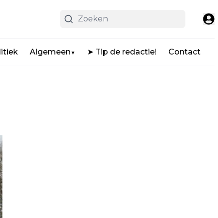
itiek
Algemeen
➤ Tip de redactie!
Contact
▼