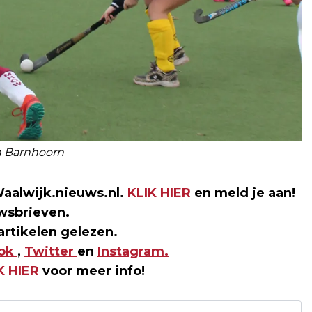
n Barnhoorn
aalwijk.nieuws.nl.
KLIK HIER
en meld je aan!
wsbrieven.
rtikelen gelezen.
ok
,
Twitter
en
Instagram.
K HIER
voor meer info!