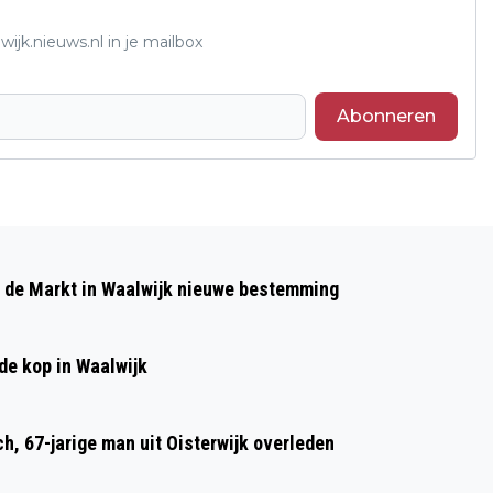
ijk.nieuws.nl in je mailbox
Abonneren
Volgend artikel
BROWNIES&DOWNIES ZOEKT EEN
p de Markt in Waalwijk nieuwe bestemming
HULPKOK
de kop in Waalwijk
h, 67-jarige man uit Oisterwijk overleden