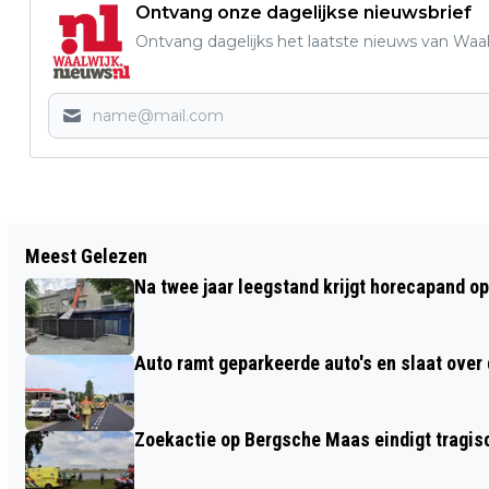
Ontvang onze dagelijkse nieuwsbrief
Ontvang dagelijks het laatste nieuws van Waalw
Vorig artikel
Meest Gelezen
DRONKEN BESTUURDER BOTST TEGEN
Na twee jaar leegstand krijgt horecapand o
BOOM IN WAALWIJK
Auto ramt geparkeerde auto's en slaat over 
Zoekactie op Bergsche Maas eindigt tragisc