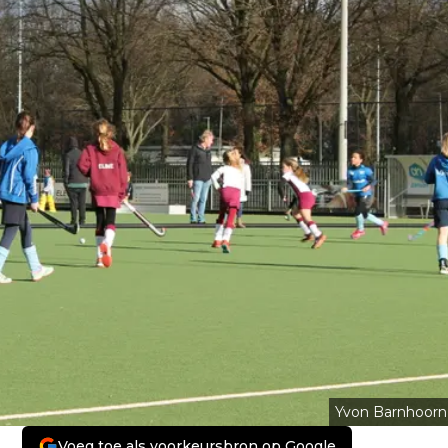
Yvon Barnhoorn
Voeg toe als voorkeursbron op Google