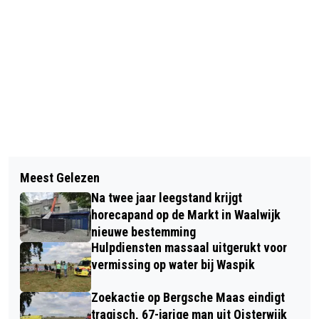
Vorig artikel
Volgend artikel
DIGITAAL STERKER FESTIVAL IN DE
Meest Gelezen
MUSICALKIDS EN MUSICALJONGEREN
BIBLIOTHEEK WAALWIJK
Na twee jaar leegstand krijgt
PRESENTEREN 3 MUSICALS IN 1
horecapand op de Markt in Waalwijk
nieuwe bestemming
Hulpdiensten massaal uitgerukt voor
vermissing op water bij Waspik
Zoekactie op Bergsche Maas eindigt
tragisch, 67-jarige man uit Oisterwijk