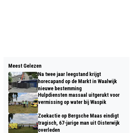
Vorig artikel
Volgend artikel
KRAMEN TE HUUR VOOR
Meest Gelezen
REGIOTEAM WAALWIJK SPEELT OP 25
ZOMERMARKT BLOEMENOORD OP
Na twee jaar leegstand krijgt
JUNI TEGEN RKC WAALWIJK
ZONDAG 26 JUNI
horecapand op de Markt in Waalwijk
nieuwe bestemming
Hulpdiensten massaal uitgerukt voor
vermissing op water bij Waspik
Zoekactie op Bergsche Maas eindigt
tragisch, 67-jarige man uit Oisterwijk
overleden