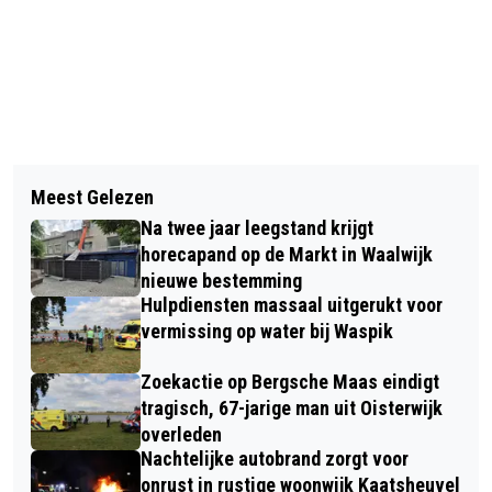
Vorig artikel
Volgend artikel
GOSPELKOOR CHAVERIM
Meest Gelezen
GEBOORTEBOSSEN ZIEN HET
RAAMSDONKSVEER ZOEKT
Na twee jaar leegstand krijgt
LEVENSLICHT
KOORLEDEN
horecapand op de Markt in Waalwijk
nieuwe bestemming
Hulpdiensten massaal uitgerukt voor
vermissing op water bij Waspik
Zoekactie op Bergsche Maas eindigt
tragisch, 67-jarige man uit Oisterwijk
overleden
Nachtelijke autobrand zorgt voor
onrust in rustige woonwijk Kaatsheuvel