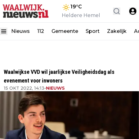
19
°C
Heldere Hemel
Nieuws
112
Gemeente
Sport
Zakelijk
A
Waalwijkse VVD wil jaarlijkse Veiligheidsdag als
evenement voor inwoners
15 OKT 2022, 14:13
•
NIEUWS